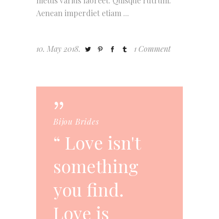
metus varius laoreet. Quisque rutrum.
Aenean imperdiet etiam
10. May 2018.
1 Comment
Bijou Brides
Love isn't
something
you find.
Love is