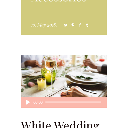
10. May 2018.
Audio
00:00
Player
White Wedding