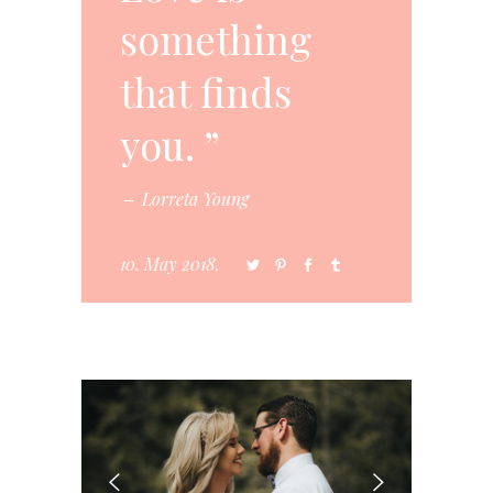
something
that finds
you.
Lorreta Young
10. May 2018.